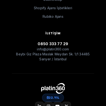
toplanır
Stoklar tüm satış
Shopify Ajans İşbirlikleri
kanallarında senkronize
Rubiko Ajans
edilir
Fiyatlar hızlı ve doğru
şekilde güncellenir
İLETIŞIM
Kargo ve fatura süreçleri
0850 333 77 29
otomatikleşir
info@platin360.com
Beybi Giz Plaza Maslak Meydan Sk. 1/1 34485
Bu da operasyonel verimliliği
Sarıyer / İstanbul
artırırken hata oranını
düşürür.
Amazon
Entegrasyonu Nasıl
Çalışır?
22. YIL
Amazon entegrasyonu
, API