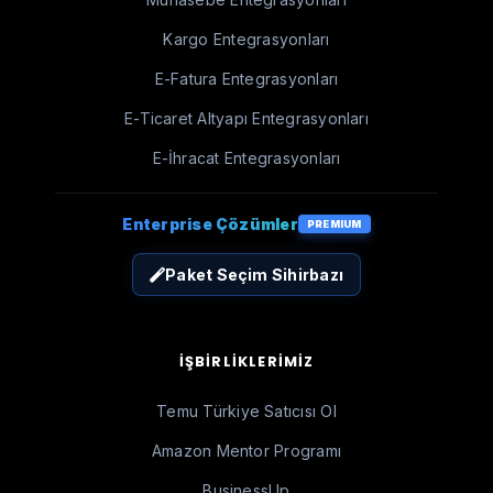
sürdürülebilir büyümenin
Kargo Entegrasyonları
temelini oluşturur.
E-Fatura Entegrasyonları
Amazon
E-Ticaret Altyapı Entegrasyonları
Entegrasyonu Neden
Önemlidir?
E-İhracat Entegrasyonları
Amazon entegrasyonu
,
Enterprise Çözümler
PREMIUM
özellikle çok kanallı satış
yapan işletmeler için kritik bir
Paket Seçim Sihirbazı
rol oynar. Manuel süreçler
hem zaman kaybına hem de
İŞBIRLIKLERIMIZ
ciddi hatalara yol açabilir.
Temu Türkiye Satıcısı Ol
Entegrasyon sayesinde:
Amazon Mentor Programı
Siparişler tek panelde
BusinessUp