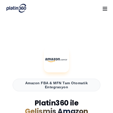
Skip
to
content
Amazon FBA & MFN Tam Otomatik
Entegrasyon
Platin360 ile
Gelişmiş Amazon