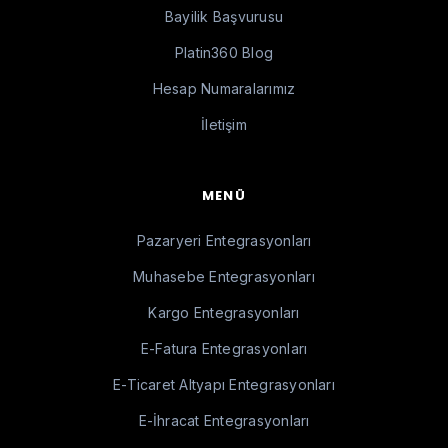
Bayilik Başvurusu
otomatik hale gelir.
Platin360 Blog
Son dönemde global e-
Hesap Numaralarımız
ticaretin en hızlı büyüyen
platformlarından biri olan
İletişim
Temu, satıcılar için büyük
fırsatlar sunmaktadır. Ancak
MENÜ
bu fırsatları verimli şekilde
değerlendirmek için güçlü bir
Pazaryeri Entegrasyonları
entegrasyon altyapısı
Muhasebe Entegrasyonları
gereklidir.
Kargo Entegrasyonları
Temu Entegrasyonu
E-Fatura Entegrasyonları
Neden Önemlidir?
E-Ticaret Altyapı Entegrasyonları
Temu entegrasyonu
,
E-İhracat Entegrasyonları
özellikle global satış yapmak