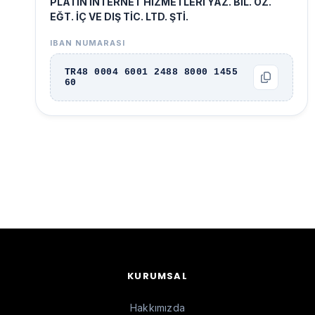
PLATİN İNTERNET HİZMETLERİ YAZ. BİL. ÖZ.
EĞT. İÇ VE DIŞ TİC. LTD. ŞTİ.
IBAN NUMARASI
TR48 0004 6001 2488 8000 1455
60
KURUMSAL
Hakkımızda