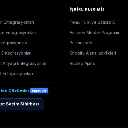
İŞBIRLIKLERIMIZ
i Entegrasyonları
Temu Türkiye Satıcısı Ol
e Entegrasyonları
Amazon Mentor Programı
ntegrasyonları
BusinessUp
 Entegrasyonları
Shopify Ajans İşbirlikleri
t Altyapı Entegrasyonları
Rubiko Ajans
t Entegrasyonları
rise Çözümler
PREMIUM
et Seçim Sihirbazı