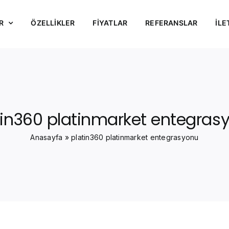
R
ÖZELLİKLER
FİYATLAR
REFERANSLAR
İLE
tin360 platinmarket entegras
Anasayfa
»
platin360 platinmarket entegrasyonu