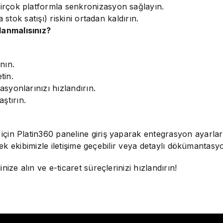
rçok platformla senkronizasyon sağlayın.
stok satışı) riskini ortadan kaldırın.
anmalısınız?
nın.
tin.
syonlarınızı hızlandırın.
aştırın.
çin Platin360 paneline giriş yaparak entegrasyon ayarlar
stek ekibimizle iletişime geçebilir veya detaylı dökümantasy
ize alın ve e-ticaret süreçlerinizi hızlandırın!