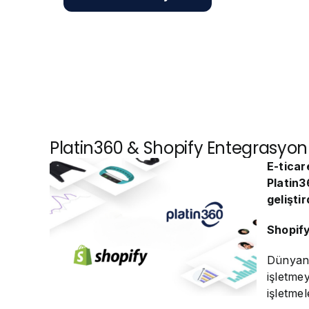
Platin360 & Shopify Entegrasyon
E-ticar
Platin3
gelişti
Shopify
Dünyanı
işletme
işletme