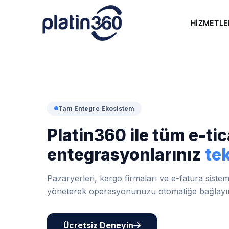
Skip
to
HİZMETLE
content
Tam Entegre Ekosistem
Platin360 ile tüm e-tic
entegrasyonlarınız
te
Pazaryerleri, kargo firmaları ve e-fatura siste
yöneterek operasyonunuzu otomatiğe bağlayı
Ücretsiz Deneyin