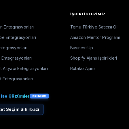
İŞBIRLIKLERIMIZ
i Entegrasyonları
Temu Türkiye Satıcısı Ol
e Entegrasyonları
Amazon Mentor Programı
ntegrasyonları
BusinessUp
 Entegrasyonları
Shopify Ajans İşbirlikleri
t Altyapı Entegrasyonları
Rubiko Ajans
t Entegrasyonları
rise Çözümler
PREMIUM
et Seçim Sihirbazı