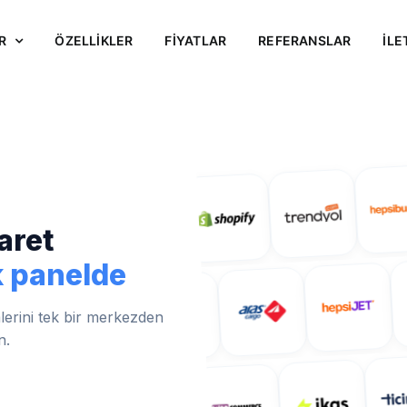
R
ÖZELLİKLER
FİYATLAR
REFERANSLAR
İLE
aret
k panelde
mlerini tek bir merkezden
n.