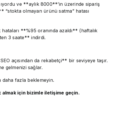
pıyordu ve **aylık 8000**’in üzerinde sipariş
t** “stokta olmayan ürünü satma” hatası
hataları **%95 oranında azaldı** (haftalık
en 3 saate** indirdi.
*SEO açısından da rekabetçi** bir seviyeye taşır.
ine gelmenizi sağlar.
n daha fazla beklemeyin.
mak için bizimle iletişime geçin.