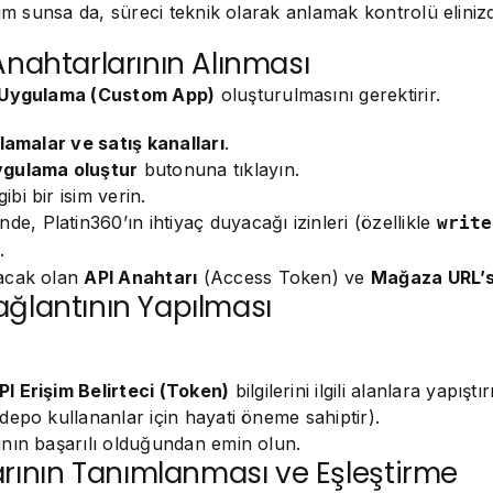
lum sunsa da, süreci teknik olarak anlamak kontrolü eliniz
Anahtarlarının Alınması
 Uygulama (Custom App)
oluşturulmasını gerektirir.
amalar ve satış kanalları
.
ygulama oluştur
butonuna tıklayın.
i bir isim verin.
de, Platin360’ın ihtiyaç duyacağı izinleri (özellikle
write
.
kacak olan
API Anahtarı
(Access Token) ve
Mağaza URL’s
ağlantının Yapılması
PI Erişim Belirteci (Token)
bilgilerini ilgili alanlara yapıştır
depo kullananlar için hayati öneme sahiptir).
nın başarılı olduğundan emin olun.
ının Tanımlanması ve Eşleştirme