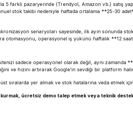
ıyla 5 farklı pazaryerinde (Trendyol, Amazon vb.) satış ya
nuel stok takibi nedeniyle haftada ortalama **25-30 ade
ronizasyon senaryoları sayesinde, ilk ayın sonunda stok 
ura otomasyonu, operasyonel iş yükünü haftalık **12 saatt
 sitenizi sadece operasyonel olarak değil, aynı zamanda *
iğini ve hızını artırarak Google’ın sevdiği bir platform hal
t sıralarda yer almak ve stok hatalarına veda etmek içi
rmak, ücretsiz demo talep etmek veya teknik destek al