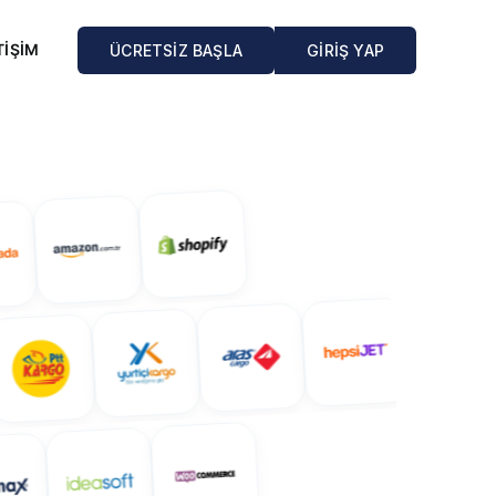
TİŞİM
ÜCRETSİZ BAŞLA
GİRİŞ YAP