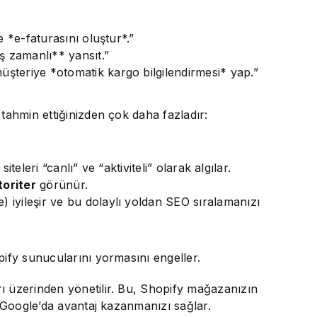
 *e-faturasını oluştur*.”
ş zamanlı** yansıt.”
şteriye *otomatik kargo bilgilendirmesi* yap.”
tahmin ettiğinizden çok daha fazladır:
teleri “canlı” ve “aktiviteli” olarak algılar.
toriter
görünür.
 iyileşir ve bu dolaylı yoldan SEO sıralamanızı
pify sunucularını yormasını engeller.
ı üzerinden yönetilir. Bu, Shopify mağazanızın
k Google’da avantaj kazanmanızı sağlar.