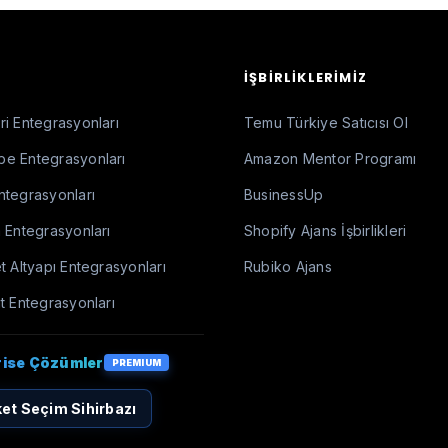
İŞBIRLIKLERIMIZ
i Entegrasyonları
Temu Türkiye Satıcısı Ol
e Entegrasyonları
Amazon Mentor Programı
ntegrasyonları
BusinessUp
 Entegrasyonları
Shopify Ajans İşbirlikleri
t Altyapı Entegrasyonları
Rubiko Ajans
t Entegrasyonları
rise Çözümler
PREMIUM
et Seçim Sihirbazı