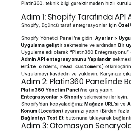
Platin360, teknik bilgi gerektirmeden hızlı kuru
Adım 1: Shopify Tarafında API 
Shopify, üçüncü taraf entegrasyonlar için
Özel
Shopify Yönetici Paneli’ne gidin:
Ayarlar > Uygul
Uygulama geliştir
sekmesine ve ardından
Bir u
Uygulama adı olarak “Platin360 Entegrasyonu” gib
Admin API entegrasyonunu Yapılandır
sekmesin
,
) etkinleştirin
write_orders
read_customers
Uygulamayı kaydedin ve yükleyin. Karşınıza çı
Adım 2: Platin360 Panelinde B
Platin360 Yönetim Paneli
‘ne giriş yapın.
Entegrasyonlar > Shopify
sekmesine ilerleyin.
Shopify’dan kopyaladığınız
Mağaza URL’si
ve
A
Konum (Location)
ayarınızı yapın (Birden fazla 
Bağlantıyı Test Et
butonuna tıklayarak bağlantı
Adım 3: Otomasyon Senaryolar