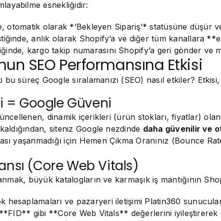
layabilme esnekliğidir:
de, otomatik olarak *’Bekleyen Sipariş’* statüsüne düşür ve
iğinde, anlık olarak Shopify’a ve diğer tüm kanallara **e
inde, kargo takip numarasını Shopify’a geri gönder ve mü
nun SEO Performansına Etkisi
bu süreç Google sıralamanızı (SEO) nasıl etkiler? Etkisi, 
iği = Google Güveni
cellenen, dinamik içerikleri (ürün stokları, fiyatlar) olan si
 kaldığından, siteniz Google nezdinde
daha güvenilir ve o
tası yaşanmadığı için Hemen Çıkma Oranınız (Bounce Rate)
mansı (Core Web Vitals)
llanmak, büyük katalogların ve karmaşık iş mantığının Sho
 hesaplamaları ve pazaryeri iletişimi Platin360 sunucular
 **FID** gibi **Core Web Vitals** değerlerini iyileştirere