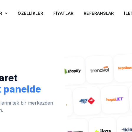
R
ÖZELLİKLER
FİYATLAR
REFERANSLAR
İLE
aret
k panelde
mlerini tek bir merkezden
n.