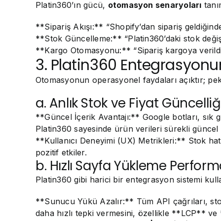
Platin360’ın gücü,
otomasyon senaryoları
tanım
**Sipariş Akışı:** “Shopify’dan sipariş geldiğin
**Stok Güncelleme:** “Platin360’daki stok değişt
**Kargo Otomasyonu:** “Sipariş kargoya verildiğ
3. Platin360 Entegrasyonu
Otomasyonun operasyonel faydaları açıktır; peki 
a. Anlık Stok ve Fiyat Güncell
**Güncel İçerik Avantajı:** Google botları, sık gün
Platin360 sayesinde ürün verileri sürekli güncel
**Kullanıcı Deneyimi (UX) Metrikleri:** Stok ha
pozitif etkiler.
b. Hızlı Sayfa Yükleme Perfor
Platin360 gibi harici bir entegrasyon sistemi ku
**Sunucu Yükü Azalır:** Tüm API çağrıları, stok
daha hızlı tepki vermesini, özellikle **LCP** ve