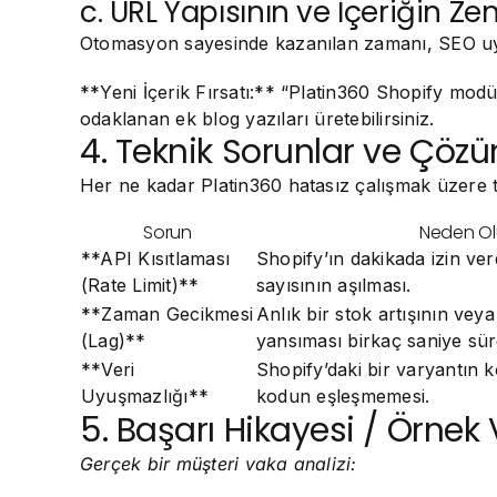
c. URL Yapısının ve İçeriğin Z
Otomasyon sayesinde kazanılan zamanı, SEO uyum
**Yeni İçerik Fırsatı:** “Platin360 Shopify modü
odaklanan ek blog yazıları üretebilirsiniz.
4. Teknik Sorunlar ve Çözü
Her ne kadar Platin360 hatasız çalışmak üzere t
Sorun
Neden Ol
**API Kısıtlaması
Shopify’ın dakikada izin ve
(Rate Limit)**
sayısının aşılması.
**Zaman Gecikmesi
Anlık bir stok artışının veya
(Lag)**
yansıması birkaç saniye süre
**Veri
Shopify’daki bir varyantın k
Uyuşmazlığı**
kodun eşleşmemesi.
5. Başarı Hikayesi / Örnek 
Gerçek bir müşteri vaka analizi: