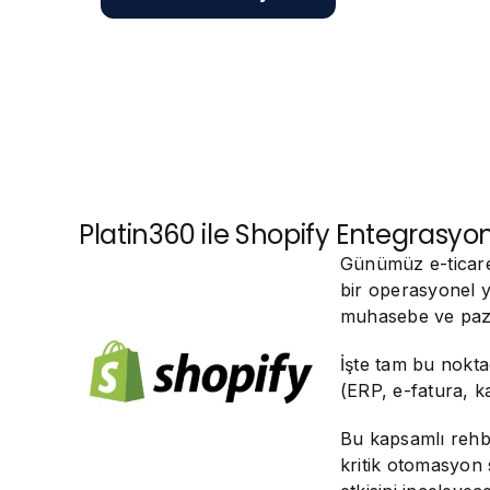
Platin360 ile Shopify Entegras
Günümüz e-ticare
bir operasyonel y
muhasebe ve paza
İşte tam bu nokt
(ERP, e-fatura, ka
Bu kapsamlı reh
kritik otomasyon 