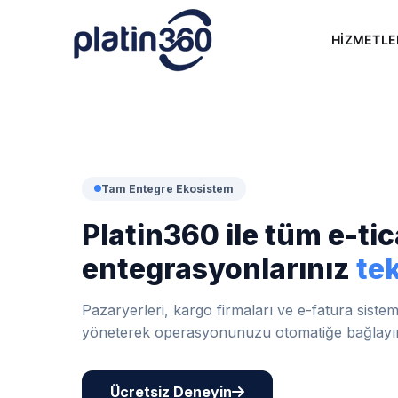
Skip
to
HİZMETLE
content
Tam Entegre Ekosistem
Platin360 ile tüm e-tic
entegrasyonlarınız
te
Pazaryerleri, kargo firmaları ve e-fatura siste
yöneterek operasyonunuzu otomatiğe bağlayı
Ücretsiz Deneyin