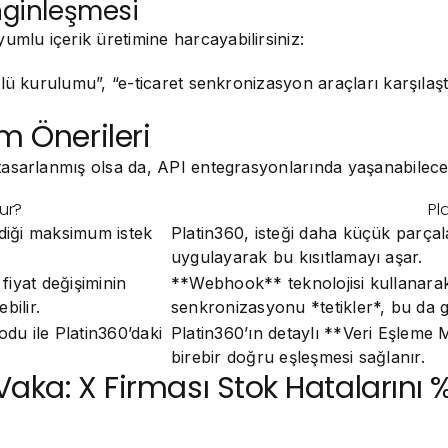
enginleşmesi
lu içerik üretimine harcayabilirsiniz:
lü kurulumu”, “e-ticaret senkronizasyon araçları karşılaşt
m Önerileri
asarlanmış olsa da, API entegrasyonlarında yaşanabilecek 
ur?
Pl
rdiği maksimum istek
Platin360, isteği daha küçük parçal
uygulayarak bu kısıtlamayı aşar.
 fiyat değişiminin
**Webhook** teknolojisi kullanarak,
bilir.
senkronizasyonu *tetikler*, bu da g
odu ile Platin360’daki
Platin360’ın detaylı **Veri Eşleme 
birebir doğru eşleşmesi sağlanır.
Vaka: X Firması Stok Hatalarını %