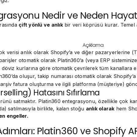
eğiz.
tegrasyonu Nedir ve Neden Haya
arasında
çift yönlü ve anlık
bir veri köprüsü kurar. Temel a
Açıklama
ok verisi anlık olarak Shopify’a ve diğer pazaryerlerine (T
arişler otomatik olarak Platin360’a (veya ERP sisteminize) 
, döviz kurlarına göre otomatik çevrilerek tüm kanallara eş
360’da oluşur, takip numarası otomatik olarak Shopify’a ge
arşiv fatura oluşturma ve ilgili platforma (müşteriye) gö
rselling) Hatasını Sıfırlama
ürünü satmaktır. Platin360 entegrasyonu, özellikle çok kan
a) satılmasıyla birlikte, kalan stoğu
anlık olarak
hem Shop
en engeller.
ımları: Platin360 ve Shopify AP