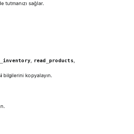
de tutmanızı sağlar.
,
,
_inventory
read_products
i
bilgilerini kopyalayın.
ın.