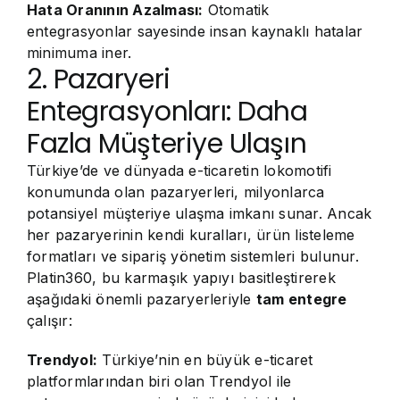
Hata Oranının Azalması:
Otomatik
entegrasyonlar sayesinde insan kaynaklı hatalar
minimuma iner.
2. Pazaryeri
Entegrasyonları: Daha
Fazla Müşteriye Ulaşın
Türkiye’de ve dünyada e-ticaretin lokomotifi
konumunda olan pazaryerleri, milyonlarca
potansiyel müşteriye ulaşma imkanı sunar. Ancak
her pazaryerinin kendi kuralları, ürün listeleme
formatları ve sipariş yönetim sistemleri bulunur.
Platin360, bu karmaşık yapıyı basitleştirerek
aşağıdaki önemli pazaryerleriyle
tam entegre
çalışır:
Trendyol:
Türkiye’nin en büyük e-ticaret
platformlarından biri olan Trendyol ile