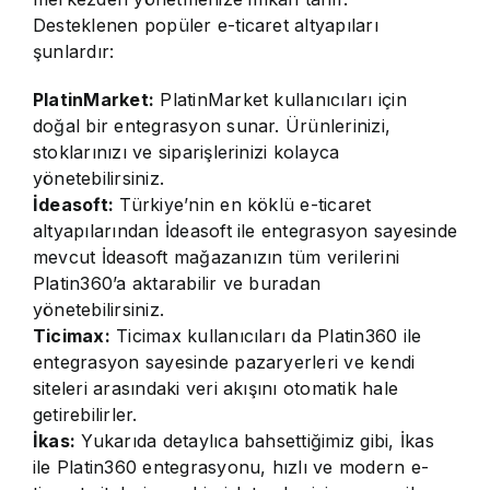
Desteklenen popüler e-ticaret altyapıları
şunlardır:
PlatinMarket:
PlatinMarket kullanıcıları için
doğal bir entegrasyon sunar. Ürünlerinizi,
stoklarınızı ve siparişlerinizi kolayca
yönetebilirsiniz.
İdeasoft:
Türkiye’nin en köklü e-ticaret
altyapılarından İdeasoft ile entegrasyon sayesinde
mevcut İdeasoft mağazanızın tüm verilerini
Platin360’a aktarabilir ve buradan
yönetebilirsiniz.
Ticimax:
Ticimax kullanıcıları da Platin360 ile
entegrasyon sayesinde pazaryerleri ve kendi
siteleri arasındaki veri akışını otomatik hale
getirebilirler.
İkas:
Yukarıda detaylıca bahsettiğimiz gibi, İkas
ile Platin360 entegrasyonu, hızlı ve modern e-