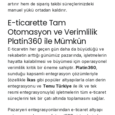
artırır hem de sipariş takibi süreçlerinizdeki
manuel yükü ortadan kaldırır.
E-ticarette Tam
Otomasyon ve Verimlilik
Platin360 ile Mümkün
E-ticaretin her geçen gün daha da büyüdüğü ve
rekabetin arttığı günümüz pazarında, işletmelerin
hayatta kalabilmesi ve büyümesi için operasyonel
verimlilik kritik bir öneme sahiptir.
Platin360
,
sunduğu kapsamlı entegrasyon çözümleriyle
(özellikle
İkas
gibi popüler altyapılarla olan derin
entegrasyonu ve
Temu Türkiye
ile ilk ve tek
resmi entegrasyonuyla) işletmelerin tüm e-ticaret
süreçlerini tek bir çatı altında toplamasını sağlar.
Pazaryeri entegrasyonlarından e-ticaret altyapı