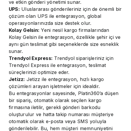
ve etkin gönderi yönetimi sunar.
UPS:
Uluslararası gönderileriniz için de önemli bir
çözüm olan UPS ile entegrasyon, global
operasyonlarınızda size destek olur.
Kolay Gelsin:
Yeni nesil kargo firmalarından
Kolay Gelsin ile entegrasyon, özellikle şehir içi ve
aynı gün teslimat gibi seçeneklerde size esneklik
sunar.
Trendyol Express:
Trendyol siparişleriniz için
Trendyol Express ile entegrasyon, teslimat
süreçlerinizi optimize eder.
Jetizz:
Jetizz ile entegrasyon, hızlı kargo
çözümleri arayan işletmeler için idealdir.
Bu entegrasyonlar sayesinde, Platin360’a düşen
bir sipariş, otomatik olarak seçilen kargo
firmasına iletilir, gerekli gönderi barkodu
oluşturulur ve hatta takip numarası müşteriye
otomatik olarak e-posta veya SMS yoluyla
gönderilebilir. Bu, hem müşteri memnuniyetini