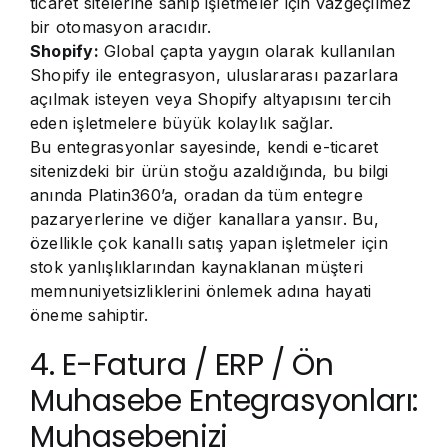
ticaret sitelerine sahip işletmeler için vazgeçilmez
bir otomasyon aracıdır.
Shopify:
Global çapta yaygın olarak kullanılan
Shopify ile entegrasyon, uluslararası pazarlara
açılmak isteyen veya Shopify altyapısını tercih
eden işletmelere büyük kolaylık sağlar.
Bu entegrasyonlar sayesinde, kendi e-ticaret
sitenizdeki bir ürün stoğu azaldığında, bu bilgi
anında Platin360’a, oradan da tüm entegre
pazaryerlerine ve diğer kanallara yansır. Bu,
özellikle çok kanallı satış yapan işletmeler için
stok yanlışlıklarından kaynaklanan müşteri
memnuniyetsizliklerini önlemek adına hayati
öneme sahiptir.
4. E-Fatura / ERP / Ön
Muhasebe Entegrasyonları:
Muhasebenizi