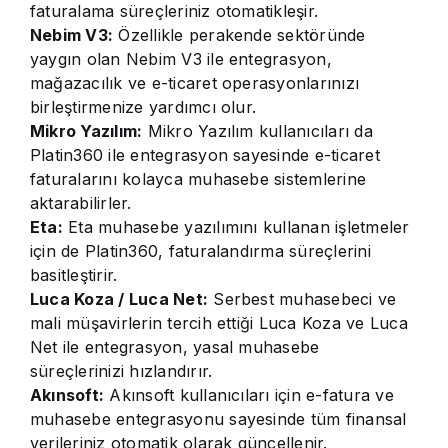
faturalama süreçleriniz otomatikleşir.
Nebim V3:
Özellikle perakende sektöründe
yaygın olan Nebim V3 ile entegrasyon,
mağazacılık ve e-ticaret operasyonlarınızı
birleştirmenize yardımcı olur.
Mikro Yazılım:
Mikro Yazılım kullanıcıları da
Platin360 ile entegrasyon sayesinde e-ticaret
faturalarını kolayca muhasebe sistemlerine
aktarabilirler.
Eta:
Eta muhasebe yazılımını kullanan işletmeler
için de Platin360, faturalandırma süreçlerini
basitleştirir.
Luca Koza / Luca Net:
Serbest muhasebeci ve
mali müşavirlerin tercih ettiği Luca Koza ve Luca
Net ile entegrasyon, yasal muhasebe
süreçlerinizi hızlandırır.
Akınsoft:
Akınsoft kullanıcıları için e-fatura ve
muhasebe entegrasyonu sayesinde tüm finansal
verileriniz otomatik olarak güncellenir.