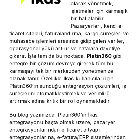
olarak yönetmek,
işletmeler için karmaşık
bir hal alabilir.
Pazaryerleri, kendi e-
ticaret siteleri, faturalandırma, kargo süreçleri ve
muhasebe işlemleri arasında gidip gelen veriler,
operasyonel yükü artırır ve hatalara davetiye
çıkarır. İşte tam da bu noktada,
Platin360
gibi
entegre bir çözüm devreye girerek tüm bu
karmaşayı tek bir merkezden yönetmenize
olanak tanır. Özellikle
İkas
kullanıcıları için
Platin360’ın sunduğu entegrasyon çözümleri, iş
süreçlerini otomatikleştirmek ve verimliliği
artırmak adına kritik bir rol oynamaktadır.
Bu blog yazımızda, Platin360’ın İkas
entegrasyonu başta olmak üzere, pazaryeri
entegrasyonlarından e-ticaret altyapı
entegrasyonlarına, e-fatura/ERP sistemlerinden