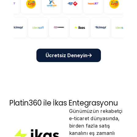
Ücretsiz Deneyin
Platin360 ile İkas Entegrasyonu
Günümüzün rekabetçi
e-ticaret dünyasında,
birden fazla satış
kanalını eş zamanlı