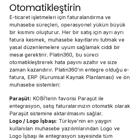
Otomatikleştirin
E-ticaret işletmeleri için faturalandırma ve
muhasebe süreçleri, operasyonel yükün büyük
bir kısmını oluşturur. Her bir satış için ayrı ayrı
fatura kesmek, muhasebe kayıtlarını tutmak ve
yasal düzenlemelere uyum sağlamak ciddi bir
mesai gerektirir. Platin360, bu süreci
otomatikleştirerek hata payını azaltır ve size
zaman kazandırır. Platin360’ın entegre olduğu e-
fatura, ERP (Kurumsal Kaynak Planlaması) ve ön
muhasebe sistemleri:
Paraşüt:
KOBİ’lerin favorisi Paraşüt ile
entegrasyon, satış faturalarınızın otomatik olarak
Paraşüt sistemine aktarılmasını sağlar.
Logo / Logo İşbaşı:
Türkiye’nin en yaygın
kullanılan muhasebe yazılımlarından Logo ve
Logo İşbaşı ile entegrasyon sayesinde tüm