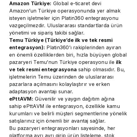
Amazon Türkiye:
Global e-ticaret devi
Amazon’un Türkiye operasyonunda yer almak
isteyen işletmeler için Platin360 entegrasyonu
vazgeçilmezdir. Uluslararası standartlarda ürün
yönetimi ve sipariş takibi sağlar.
Temu Türkiye (Türkiye’de ilk ve tek resmi
entegrasyon):
Platin360’ı rakiplerinden ayıran
en önemli özelliklerden biri, hızla büyüyen global
pazaryeri Temu’nun Türkiye operasyonu ile
ilk
ve tek resmi entegrasyona
sahip olmasıdır. Bu,
işletmelerin Temu üzerinden de uluslararası
pazarlara açılmasını kolaylaştırır ve erken
adaptasyon avantajı sunar.
ePttAVM:
Güvenilir ve yaygın dağıtım ağına
sahip ePttAVM ile entegrasyon, özellikle kamu
kurumları ve belirli müşteri segmentlerine yönelik
satışlarınız için önemli bir avantaj sağlar.
Bu pazaryeri entegrasyonları sayesinde, her
platforma ayrı ayrı girip ürün listeleme, stok