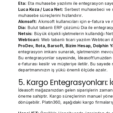
Eta:
Eta muhasebe yazılımı ile entegrasyon sayesin
Luca Koza / Luca Net:
Serbest muhasebeci ve mal
muhasebe süreçlerini hızlandırır.
Akınsoft:
Akınsoft kullanıcıları için e-fatura v
Dia:
Bulut tabanlı ERP çözümü Dia ile entegrasyon
Netsis:
Büyük ölçekli işletmelerin kullandığı Nets
Webticari:
Web tabanlı ticari yazılım Webticari ile
ProDev, Rota, Barsoft, Bizim Hesap, Dolphin Y
entegrasyon imkanı sunarak, işletmenizin mevcu
Bu entegrasyonlar sayesinde, İdeasoft’unuzdan ge
e-faturası kesilir ve müşteriye iletilir. Bu saye
departmanınızın iş yükü önemli ölçüde azalır.
5. Kargo Entegrasyonları: İd
İdeasoft mağazanızdan gelen siparişlerin zamanı
öneme sahiptir. Kargo süreçlerinin manuel yöne
dönüşebilir. Platin360, aşağıdaki kargo firmalar