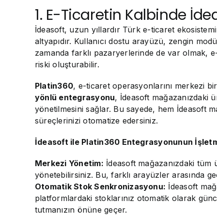
1. E-Ticaretin Kalbinde İd
İdeasoft, uzun yıllardır Türk e-ticaret ekosistem
altyapıdır. Kullanıcı dostu arayüzü, zengin modü
zamanda farklı pazaryerlerinde de var olmak, e-
riski oluşturabilir.
Platin360
, e-ticaret operasyonlarını merkezi 
yönlü entegrasyonu
, İdeasoft mağazanızdaki ür
yönetilmesini sağlar. Bu sayede, hem İdeasoft 
süreçlerinizi otomatize edersiniz.
İdeasoft ile Platin360 Entegrasyonunun İşletm
Merkezi Yönetim:
İdeasoft mağazanızdaki tüm ürün
yönetebilirsiniz. Bu, farklı arayüzler arasında ge
Otomatik Stok Senkronizasyonu:
İdeasoft mağa
platformlardaki stoklarınız otomatik olarak günc
tutmanızın önüne geçer.