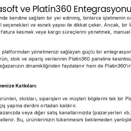
easoft ve Platin360 Entegrasyon
inde kendine sağlam bir yer edinmiş, binlerce işletmenin o
l seçenekleri ve esnek yapısı ile dikkat çeker. Ancak, bi
fatura kesmek veya kargo süreçlerini yönetmek, manuel ol
bir platformdan yönetmenizi sağlayan güçlü bir entegrasy
ün, stok ve sipariş verilerinin Platin360 paneline kesintis
mağazanızın dinamikliğinden faydalanır hem de Platin360’
enize Katkıları:
leri, stokları, siparişleri ve müşteri bilgilerini tek bir 
çiş yapma derdini ortadan kaldırır.
zanızda veya diğer satış kanallarınızda (pazaryerleri vb.
ellenir. Bu, ürünlerinizin tükenmesini beklemeden yanlışlı