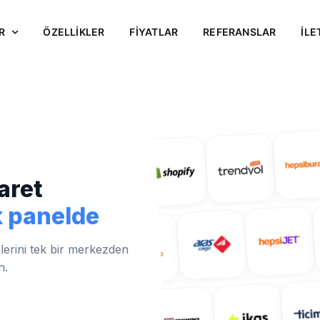
R
ÖZELLİKLER
FİYATLAR
REFERANSLAR
İLE
aret
k panelde
mlerini tek bir merkezden
n.