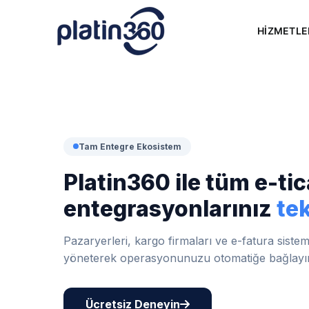
Skip
to
HİZMETLE
content
Tam Entegre Ekosistem
Platin360 ile tüm e-tic
entegrasyonlarınız
te
Pazaryerleri, kargo firmaları ve e-fatura siste
yöneterek operasyonunuzu otomatiğe bağlayı
Ücretsiz Deneyin