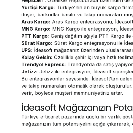
HepsiJET:
Özellikle Hepsiburada üzerinden de sat
Yurtiçi Kargo:
Türkiye’nin en büyük kargo firmal
düşer, barkodlar basılır ve takip numaraları müşte
Aras Kargo:
Aras Kargo entegrasyonu, İdeasoft sip
MNG Kargo:
MNG Kargo ile entegrasyon, İdeasoft’
PTT Kargo:
Geniş dağıtım ağıyla PTT Kargo ile en
Sürat Kargo:
Sürat Kargo entegrasyonu ile İdeasof
UPS:
İdeasoft mağazanız üzerinden uluslararası s
Kolay Gelsin:
Özellikle şehir içi veya hızlı tesli
Trendyol Express:
Trendyol’da da satış yapıyors
Jetizz:
Jetizz ile entegrasyon, İdeasoft siparişl
Bu entegrasyonlar sayesinde, İdeasoft’tan gelen b
ve takip numaraları otomatik olarak oluşturulur
verir, böylece müşteri memnuniyetiniz artar.
İdeasoft Mağazanızın Pota
Türkiye e-ticaret pazarında güçlü bir varlık göst
mağazanızın tüm potansiyelini açığa çıkararak, o