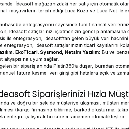
de, İdeasoft mağazanızdaki her satış için otomatik olarak f
i müşavirlerin tercih ettiği Luca Koza ve Luca Net ile en
e muhasebe entegrasyonu sayesinde tüm finansal verileriniz
, İdeasoft satışlarınızı işletmenizin genel planlamasına d
is ile entegrasyon, İdeasoft’tan gelen büyük veri hacmini b
 entegrasyon, İdeasoft satışlarınızın ticari kayıtlarını kolay
azılım, EkoTicari, Sysmond, Netsim Yazılım:
Bu ve benzer
t altyapısına uyum sağlar.
len bir sipariş anında Platin360’a düşer, buradan otomatik
de manuel fatura kesme, veri girişi gibi hatalara açık ve za
easoft Siparişlerinizi Hızla Müşt
nda ve doğru bir şekilde müşteriye ulaşması, müşteri mem
tilmesi (kargo firmasına bildirme, barkod oluşturma, tak
ıyla entegre çalışarak bu süreci tamamen otomatikleştirir: