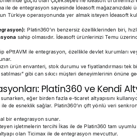
rilerinde güçlü olan ÇiçekSepeti’ne İdeasoft ürünlerinizi e
 ile de entegrasyon sayesinde İdeasoft mağazanızdaki ürün
n Türkiye operasyonunda yer almak isteyen İdeasoft kullan
egrasyon):
Platin360’ın benzersiz özelliklerinden biri, 
rasyona
sahip olmasıdır. İdeasoft ürünlerinizi Temu üzerind
ip ePttAVM ile entegrasyon, özellikle devlet kurumları vey
sunar.
ın ürün envanteri, stok durumu ve fiyatlandırması tek bi
satılması” gibi can sıkıcı müşteri deneyimlerinin önüne ge
asyonları: Platin360 ve Kendi Alt
 sunarken, eğer birden fazla e-ticaret altyapısını kullanı
 ile de esneklik sağlar. Platin360’ın çift yönlü veri senkro
ğal bir entegrasyon sunar.
eyen işletmelerin tercihi İkas ile de Platin360 tam uyumlu 
altyapı olan Ticimax ile de entegrasyon mevcuttur.