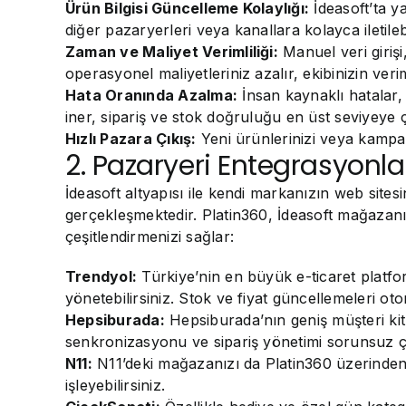
Ürün Bilgisi Güncelleme Kolaylığı:
İdeasoft’ta ya
diğer pazaryerleri veya kanallara kolayca iletilebi
Zaman ve Maliyet Verimliliği:
Manuel veri girişi
operasyonel maliyetleriniz azalır, ekibinizin veriml
Hata Oranında Azalma:
İnsan kaynaklı hatalar,
iner, sipariş ve stok doğruluğu en üst seviyeye ç
Hızlı Pazara Çıkış:
Yeni ürünlerinizi veya kampan
2. Pazaryeri Entegrasyonl
İdeasoft altyapısı ile kendi markanızın web site
gerçekleşmektedir. Platin360, İdeasoft mağazanız
çeşitlendirmenizi sağlar:
Trendyol:
Türkiye’nin en büyük e-ticaret platform
yönetebilirsiniz. Stok ve fiyat güncellemeleri oto
Hepsiburada:
Hepsiburada’nın geniş müşteri kitl
senkronizasyonu ve sipariş yönetimi sorunsuz ça
N11:
N11’deki mağazanızı da Platin360 üzerinden y
işleyebilirsiniz.