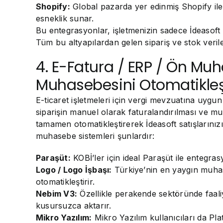
Shopify:
Global pazarda yer edinmiş Shopify ile 
esneklik sunar.
Bu entegrasyonlar, işletmenizin sadece İdeasoft i
Tüm bu altyapılardan gelen sipariş ve stok veriler
4. E-Fatura / ERP / Ön Muh
Muhasebesini Otomatikleş
E-ticaret işletmeleri için vergi mevzuatına uyg
siparişin manuel olarak faturalandırılması ve mu
tamamen otomatikleştirerek İdeasoft satışlarınız
muhasebe sistemleri şunlardır:
Paraşüt:
KOBİ’ler için ideal Paraşüt ile entegras
Logo / Logo İşbaşı:
Türkiye’nin en yaygın muhase
otomatikleştirir.
Nebim V3:
Özellikle perakende sektöründe faaliy
kusursuzca aktarır.
Mikro Yazılım:
Mikro Yazılım kullanıcıları da Pla