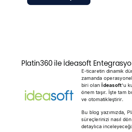
Platin360 ile İdeasoft Entegrasy
E-ticaretin dinamik dü
zamanda operasyonel 
biri olan
İdeasoft
‘u k
önem taşır. İşte tam 
ve otomatikleştirir.
Bu blog yazımızda, Pl
süreçlerinizi nasıl d
detaylıca inceleyeceği