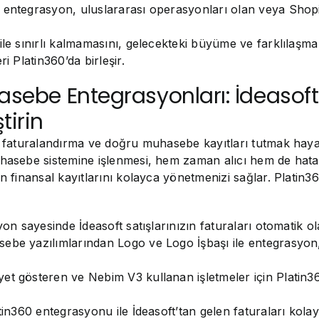
entegrasyon, uluslararası operasyonları olan veya Shopify’
le sınırlı kalmamasını, gelecekteki büyüme ve farklılaşma i
i Platin360’da birleşir.
asebe Entegrasyonları: İdeasoft 
tirin
un faturalandırma ve doğru muhasebe kayıtları tutmak haya
hasebe sistemine işlenmesi, hem zaman alıcı hem de hataya
ın finansal kayıtlarını kolayca yönetmenizi sağlar. Platin
yon sayesinde İdeasoft satışlarınızın faturaları otomatik ola
be yazılımlarından Logo ve Logo İşbaşı ile entegrasyon, İde
et gösteren ve Nebim V3 kullanan işletmeler için Platin36
tin360 entegrasyonu ile İdeasoft’tan gelen faturaları kolay