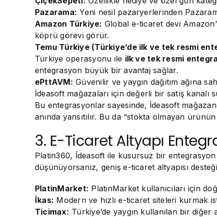
ÇiçekSepeti:
Özellikle hediye ve özel gün katego
Pazarama:
Yeni nesil pazaryerlerinden Pazarama
Amazon Türkiye:
Global e-ticaret devi Amazon’u
köprü görevi görür.
Temu Türkiye (Türkiye’de ilk ve tek resmi ent
Türkiye operasyonu ile
ilk ve tek resmi enteg
entegrasyon büyük bir avantaj sağlar.
ePttAVM:
Güvenilir ve yaygın dağıtım ağına sah
İdeasoft mağazaları için değerli bir satış kanalı 
Bu entegrasyonlar sayesinde, İdeasoft mağazanız
anında yansıtılır. Bu da “stokta olmayan ürünün 
3. E-Ticaret Altyapı Entegr
Platin360, İdeasoft ile kusursuz bir entegrasyon
düşünüyorsanız, geniş e-ticaret altyapısı desteği
PlatinMarket:
PlatinMarket kullanıcıları için do
İkas:
Modern ve hızlı e-ticaret siteleri kurmak ist
Ticimax:
Türkiye’de yaygın kullanılan bir diğer 