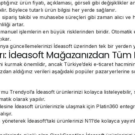
ptığınız ürün fiyatı, açıklaması, görseli gibi değişiklikle
lir. Böylece tutarlı ürün bilgisi her yerde sağlanır.
, sipariş takibi ve muhasebe süreçleri gibi zaman alıcı ve 
iliği artar.
 manuel işlemlerin en büyük risklerinden biridir. Otomati
ıkar.
ya güncellemelerinizi İdeasoft üzerinden tek bir yerden ya
arı: İdeasoft Mağazanızdan Tüm 
sini kurmak önemlidir, ancak Türkiye’deki e-ticaret hacmin
dan aldığınız verileri aşağıdaki popüler pazaryerlerine so
u Trendyol’a İdeasoft ürünlerinizi kolayca listeleyebilir, 
matik olarak yapılır.
esine İdeasoft ürünlerinizle ulaşmak için Platin360 entegr
lışır.
öneterek İdeasoft’taki ürünlerinizi N11’de kolayca yayınla