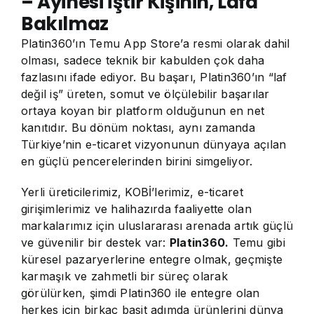
– Ayinesi İştir Kişinin, Lafa
Bakılmaz
Platin360’ın Temu App Store’a resmi olarak dahil
olması, sadece teknik bir kabulden çok daha
fazlasını ifade ediyor. Bu başarı, Platin360’ın “laf
değil iş” üreten, somut ve ölçülebilir başarılar
ortaya koyan bir platform olduğunun en net
kanıtıdır. Bu dönüm noktası, aynı zamanda
Türkiye’nin e-ticaret vizyonunun dünyaya açılan
en güçlü pencerelerinden birini simgeliyor.
Yerli üreticilerimiz, KOBİ’lerimiz, e-ticaret
girişimlerimiz ve halihazırda faaliyette olan
markalarımız için uluslararası arenada artık güçlü
ve güvenilir bir destek var:
Platin360.
Temu gibi
küresel pazaryerlerine entegre olmak, geçmişte
karmaşık ve zahmetli bir süreç olarak
görülürken, şimdi Platin360 ile entegre olan
herkes için birkaç basit adımda ürünlerini dünya