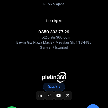
Rubiko Ajans
İLETIŞIM
0850 333 77 29
info@platin360.com
Beybi Giz Plaza Maslak Meydan Sk. 1/1 34485
Sarıyer / İstanbul
22. YIL