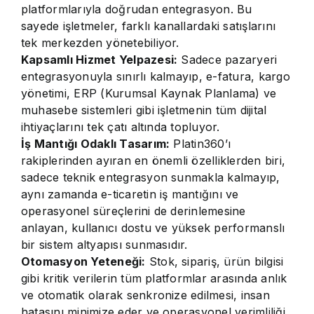
platformlarıyla doğrudan entegrasyon. Bu
sayede işletmeler, farklı kanallardaki satışlarını
tek merkezden yönetebiliyor.
Kapsamlı Hizmet Yelpazesi:
Sadece pazaryeri
entegrasyonuyla sınırlı kalmayıp, e-fatura, kargo
yönetimi, ERP (Kurumsal Kaynak Planlama) ve
muhasebe sistemleri gibi işletmenin tüm dijital
ihtiyaçlarını tek çatı altında topluyor.
İş Mantığı Odaklı Tasarım:
Platin360’ı
rakiplerinden ayıran en önemli özelliklerden biri,
sadece teknik entegrasyon sunmakla kalmayıp,
aynı zamanda e-ticaretin iş mantığını ve
operasyonel süreçlerini de derinlemesine
anlayan, kullanıcı dostu ve yüksek performanslı
bir sistem altyapısı sunmasıdır.
Otomasyon Yeteneği:
Stok, sipariş, ürün bilgisi
gibi kritik verilerin tüm platformlar arasında anlık
ve otomatik olarak senkronize edilmesi, insan
hatasını minimize eder ve operasyonel verimliliği