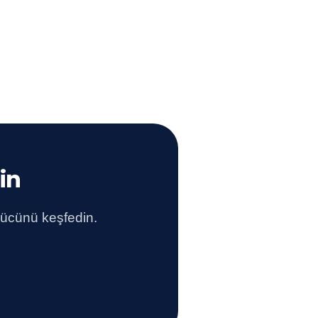
in
gücünü keşfedin.