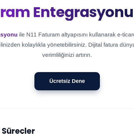
uram Entegrasyonu
asyonu
ile N11 Faturam altyapısını kullanarak e-ticaret
inizden kolaylıkla yönetebilirsiniz. Dijital fatura dü
verimliliğinizi artırın.
Ücretsiz Dene
l Süreçler