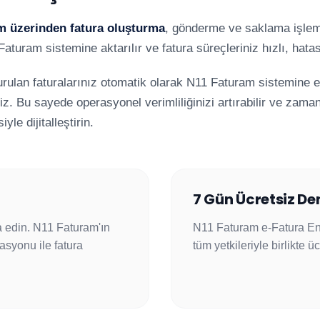
m üzerinden fatura oluşturma
, gönderme ve saklama işlemle
Faturam sistemine aktarılır ve fatura süreçleriniz hızlı, hata
urulan faturalarınız otomatik olarak N11 Faturam sistemine e
iz. Bu sayede operasyonel verimliliğinizi artırabilir ve zama
e dijitalleştirin.
7 Gün Ücretsiz D
 edin. N11 Faturam'ın
N11 Faturam e-Fatura E
asyonu ile fatura
tüm yetkileriyle birlikte 