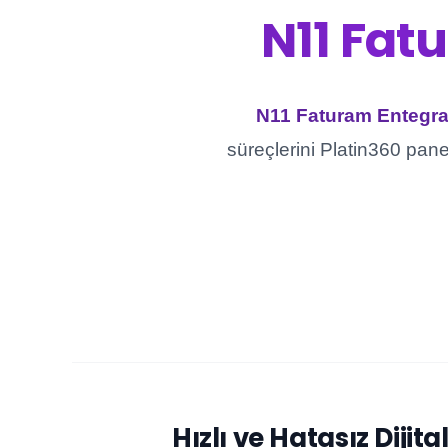
N11 Fat
N11 Faturam Entegr
süreçlerini Platin360 panel
Hızlı ve Hatasız Dijita