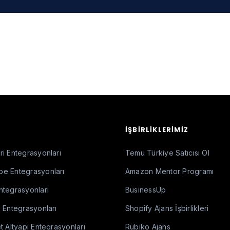
İŞBIRLIKLERIMIZ
i Entegrasyonları
Temu Türkiye Satıcısı Ol
e Entegrasyonları
Amazon Mentor Programı
ntegrasyonları
BusinessUp
 Entegrasyonları
Shopify Ajans İşbirlikleri
t Altyapı Entegrasyonları
Rubiko Ajans