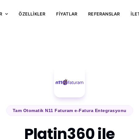
R
ÖZELLİKLER
FİYATLAR
REFERANSLAR
İLE
Tam Otomatik N11 Faturam e-Fatura Entegrasyonu
Platin360 ile