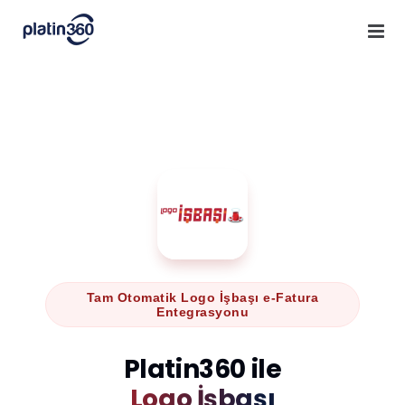
Skip
to
content
Tam Otomatik Logo İşbaşı e-Fatura
Entegrasyonu
Platin360 ile
Logo İşbaşı