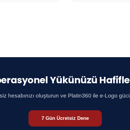
erasyonel Yükünüzü Hafifle
z hesabınızı oluşturun ve Platin360 ile e-Logo gücün
7 Gün Ücretsiz Dene