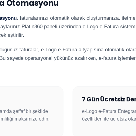
ura Otomasyonu
rasyonu
, faturalarınızı otomatik olarak oluşturmanıza, iletme
taylarınız Platin360 paneli üzerinden e-Logo e-Fatura sistem
kleştirilir.
rduğunuz faturalar, e-Logo e-Fatura altyapısına otomatik olar
. Bu sayede operasyonel yükünüz azalırken, e-fatura işlemler
7 Gün Ücretsiz D
tamda şeffaf bir şekilde
e-Logo e-Fatura Entegr
imliliği maksimize edin.
özellikleri ile ücretsiz ol