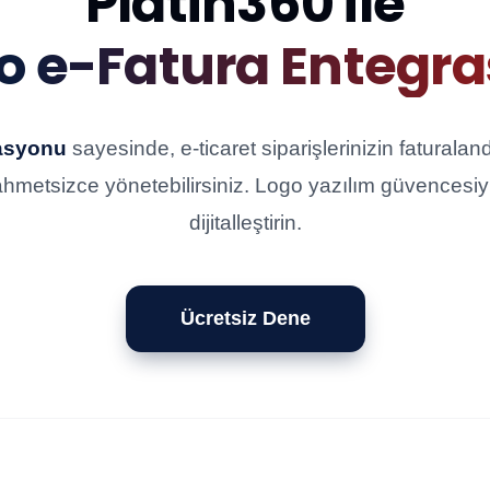
Platin360 ile
o e-Fatura Entegr
rasyonu
sayesinde, e-ticaret siparişlerinizin faturalan
hmetsizce yönetebilirsiniz. Logo yazılım güvencesiyle
dijitalleştirin.
Ücretsiz Dene