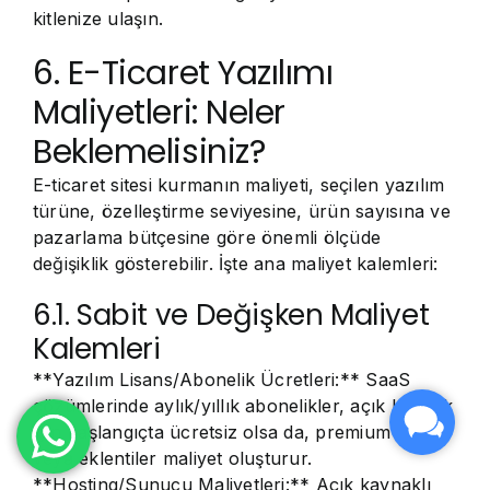
kitlenize ulaşın.
6. E-Ticaret Yazılımı
Maliyetleri: Neler
Beklemelisiniz?
E-ticaret sitesi kurmanın maliyeti, seçilen yazılım
türüne, özelleştirme seviyesine, ürün sayısına ve
pazarlama bütçesine göre önemli ölçüde
değişiklik gösterebilir. İşte ana maliyet kalemleri:
6.1. Sabit ve Değişken Maliyet
Kalemleri
**Yazılım Lisans/Abonelik Ücretleri:** SaaS
çözümlerinde aylık/yıllık abonelikler, açık kaynak
için başlangıçta ücretsiz olsa da, premium tema
veya eklentiler maliyet oluşturur.
**Hosting/Sunucu Maliyetleri:** Açık kaynaklı