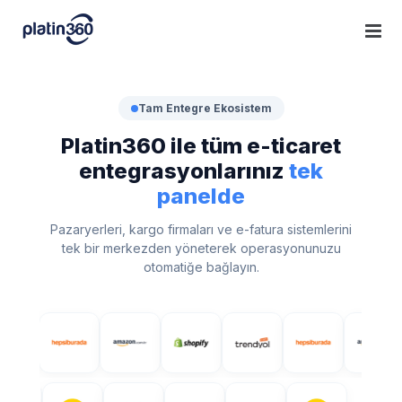
Skip
to
content
Tam Entegre Ekosistem
Platin360 ile tüm e-ticaret
entegrasyonlarınız
tek
panelde
Pazaryerleri, kargo firmaları ve e-fatura sistemlerini
tek bir merkezden yöneterek operasyonunuzu
otomatiğe bağlayın.