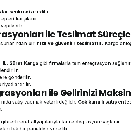
ar senkronize edilir.
epleri karşılanır.
apılabilir.
rasyonları ile Teslimat Süreçle
surlarından biri
hızlı ve güvenilir teslimattır
. Kargo enteg
DHL, Sürat Kargo
gibi firmalarla tam entegrasyon sağlanır
ndirilir.
re gönderilir.
yeti artırılır.
rasyonları ile Gelirinizi Maksi
ormda satış yapmak yeterli değildir.
Çok kanallı satış ente
r.
gibi e-ticaret altyapılarıyla tam entegrasyon sağlanır.
arı tek bir panelden yönetilir.