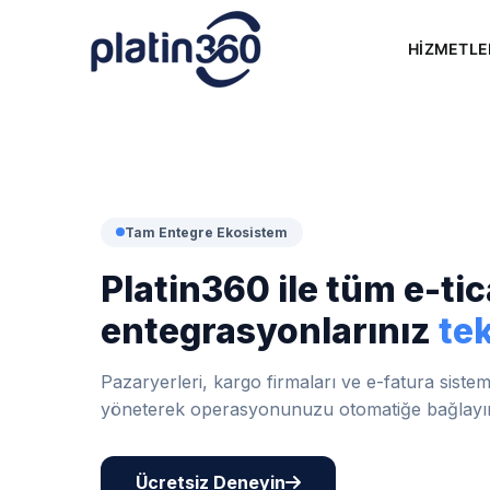
Skip
to
HİZMETLE
content
Tam Entegre Ekosistem
Platin360 ile tüm e-tic
entegrasyonlarınız
te
Pazaryerleri, kargo firmaları ve e-fatura siste
yöneterek operasyonunuzu otomatiğe bağlayı
Ücretsiz Deneyin