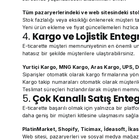
Tüm pazaryerlerindeki ve web sitesindeki stokl
Stok fazlalığı veya eksikliği önlenerek müşteri tal
Yeni ürün ekleme ve fiyat güncellemeleri hızlıca y
4.
Kargo ve Lojistik Enteg
E-ticarette müşteri memnuniyetinin en önemli un
hatasız bir şekilde müşterilere ulaştırabilirsiniz.
Yurtiçi Kargo, MNG Kargo, Aras Kargo, UPS, 
Siparişler otomatik olarak kargo firmalarına yönle
Kargo takip numaraları otomatik olarak müşterile
Teslimat süreçleri hızlandırılarak müşteri memnuni
5.
Çok Kanallı Satış Enteg
E-ticarette başarılı olmak için yalnızca bir platf
daha geniş bir müşteri kitlesine ulaşmasını sağla
PlatinMarket, Shopify, Ticimax, İdeasoft, İkas
Web sitesi, pazaryerleri ve sosyal medya mağazal