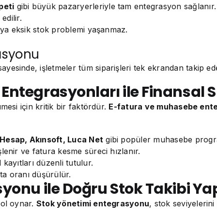
peti
gibi büyük pazaryerleriyle tam entegrasyon sağlanır.
edilir.
veya eksik stok problemi yaşanmaz.
rasyonu
ayesinde, işletmeler tüm siparişleri tek ekrandan takip ede
ntegrasyonları ile Finansal Sü
esi için kritik bir faktördür.
E-fatura ve muhasebe ente
 Hesap, Akınsoft, Luca Net
gibi popüler muhasebe progra
lenir ve fatura kesme süreci hızlanır.
kayıtları düzenli tutulur.
ta oranı düşürülür.
yonu ile Doğru Stok Takibi Ya
rol oynar.
Stok yönetimi entegrasyonu
, stok seviyelerin