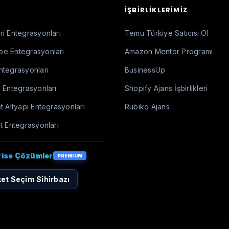
İŞBIRLIKLERIMIZ
i Entegrasyonları
Temu Türkiye Satıcısı Ol
e Entegrasyonları
Amazon Mentor Programı
ntegrasyonları
BusinessUp
 Entegrasyonları
Shopify Ajans İşbirlikleri
t Altyapı Entegrasyonları
Rubiko Ajans
t Entegrasyonları
rise Çözümler
PREMIUM
et Seçim Sihirbazı