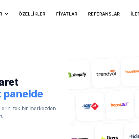
R
ÖZELLİKLER
FİYATLAR
REFERANSLAR
İLE
aret
k panelde
mlerini tek bir merkezden
n.