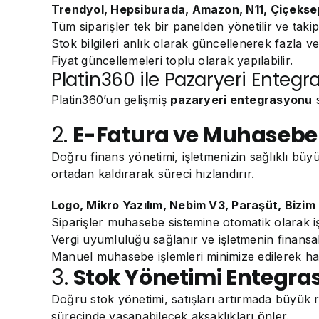
Trendyol, Hepsiburada, Amazon, N11, Çiçekse
Tüm siparişler tek bir panelden yönetilir ve takip 
Stok bilgileri anlık olarak güncellenerek fazla 
Fiyat güncellemeleri toplu olarak yapılabilir.
Platin360 ile Pazaryeri Enteg
Platin360’un gelişmiş
pazaryeri entegrasyonu
s
2.
E-Fatura ve Muhasebe E
Doğru finans yönetimi, işletmenizin sağlıklı büyüm
ortadan kaldırarak süreci hızlandırır.
Logo, Mikro Yazılım, Nebim V3, Paraşüt, Bizim
Siparişler muhasebe sistemine otomatik olarak iş
Vergi uyumluluğu sağlanır ve işletmenin finansal 
Manuel muhasebe işlemleri minimize edilerek ha
3.
Stok Yönetimi Entegras
Doğru stok yönetimi, satışları artırmada büyük 
sürecinde yaşanabilecek aksaklıkları önler.